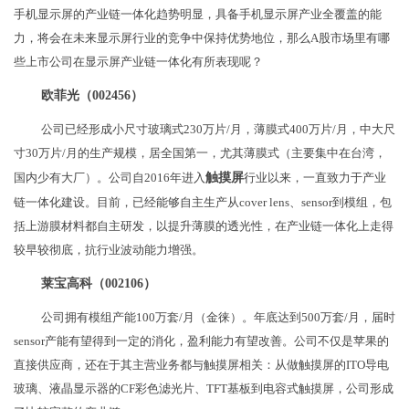
手机显示屏的产业链一体化趋势明显，具备手机显示屏产业全覆盖的能
力，将会在未来显示屏行业的竞争中保持优势地位，那么A股市场里有哪
些上市公司在显示屏产业链一体化有所表现呢？
欧菲光（002456）
公司已经形成小尺寸玻璃式230万片/月，薄膜式400万片/月，中大尺
寸30万片/月的生产规模，居全国第一，尤其薄膜式（主要集中在台湾，
国内少有大厂）。公司自2016年进入
触摸屏
行业以来，一直致力于产业
链一体化建设。目前，已经能够自主生产从cover lens、sensor到模组，包
括上游膜材料都自主研发，以提升薄膜的透光性，在产业链一体化上走得
较早较彻底，抗行业波动能力增强。
莱宝高科（002106）
公司拥有模组产能100万套/月（金徕）。年底达到500万套/月，届时
sensor产能有望得到一定的消化，盈利能力有望改善。公司不仅是苹果的
直接供应商，还在于其主营业务都与触摸屏相关：从做触摸屏的ITO导电
玻璃、液晶显示器的CF彩色滤光片、TFT基板到电容式触摸屏，公司形成