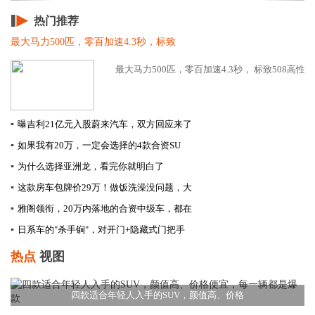
热门推荐
最大马力500匹，零百加速4.3秒，标致
最大马力500匹，零百加速4.3秒， 标致508高性能版
▪
曝吉利21亿元入股蔚来汽车，双方回应来了
▪
如果我有20万，一定会选择的4款合资SU
▪
为什么选择亚洲龙，看完你就明白了
▪
这款房车包牌价29万！做饭洗澡没问题，大
▪
雅阁领衔，20万内落地的合资中级车，都在
▪
日系车的"杀手锏"，对开门+隐藏式门把手
热点
视图
四款适合年轻人入手的SUV，颜值高、价格