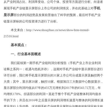
从产业利润占比、利润率变动、公司个体、投资等方面进行分析。向读者
展现手机产业链显示屏部分上市公司的利润情况，并在此基础上对
手机
显示屏
部分的利润趋势及发展前景做出了科学的预测，最后对手机产业
链显示屏标的公司投资潜力进行了分析。
本文来自：http://www.shoujibao.cn/news/show-htm-itemid-
21516.html
基本观点：
一、行业基本面概述
我们延续第一期手机产业链利润分析报告（手机产业上市企业利润
诠释之系列一：机遇与危机并存），这期对手机产业链中显示屏部分进行
详尽分析，我们将手机显示屏部分的31家上市公司分成显示屏及触控两个
大类；其中，显示屏20家，触控10家。根据旭日三大数据中心数据显示，
显示屏部分利润均值从07年的455万元增长到2017年的8543.72万元，年
均增长178%。但该部分的利润一直处于整个手机产业链整体利润均值水
平的下方；并且在2016年之后显示屏的利润增长速度与整体的利润增长速
度呈平行上升趋势，这说明手机产业链显示屏部分与整体的利润呈较大的