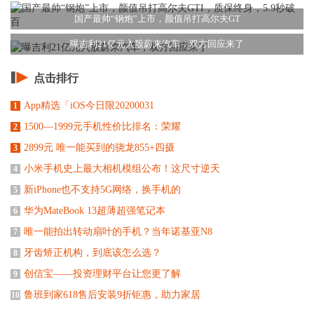
国产最帅“钢炮”上市，颜值吊打高尔夫GT
曝吉利21亿元入股蔚来汽车，双方回应来了
点击排行
App精选「iOS今日限20200031
1
1500—1999元手机性价比排名：荣耀
2
2899元 唯一能买到的骁龙855+四摄
3
小米手机史上最大相机模组公布！这尺寸逆天
4
新iPhone也不支持5G网络，换手机的
5
华为MateBook 13超薄超强笔记本
6
唯一能拍出转动扇叶的手机？当年诺基亚N8
7
牙齿矫正机构，到底该怎么选？
8
创信宝——投资理财平台让您更了解
9
鲁班到家618售后安装9折钜惠，助力家居
10