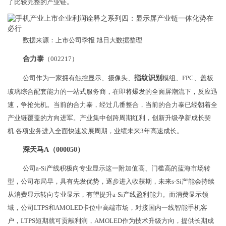
了比较完整的产业链。
数据来源：上市公司季报 旭日大数据整理
合力泰
（002217）
公司作为一家拥有触控显示、摄像头、
指纹识别
模组、FPC、盖板
玻璃综合配套能力的一站式服务商，在即将爆发的全面屏潮流下，反应迅
速，争抢先机。当前的合力泰，经过几番整合，当前的合力泰已经朝着全
产业链覆盖的方向进军。产业集中创跨周期红利，创新升级孕新成长契
机.各项业务进入全面快速发展周期，业绩未来3年高速成长。
深天马A（000050）
公司a-Si产线积极向专业显示这一附加值高、门槛高的蓝海市场转
型，公司布局早，具有先发优势，逐步进入收获期，未来s-Si产能会持续
从消费显示转向专业显示，有望提升a-Si产线盈利能力。而消费显示领
域，公司LTPS和AMOLED卡位中高端市场，对接国内一线智能手机客
户，LTPS短期就可贡献利润，AMOLED作为技术升级方向，提供长期成