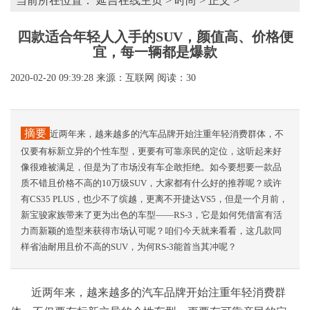
当前所在位置：
延吉在线主页
>
时尚
> 正文 >
四款适合年轻人入手的SUV，颜值高、价格便
宜，每一辆都是爆款
2020-02-20 09:39:28
来源：互联网
阅读：30
摘要
近两年来，越来越多的汽车品牌开始注重年轻消费群体，不
仅要有标新立异的个性车型，更要有可靠亲民的定位，这听起来好
像很难被满足，但是为了市场没有车企敢拒绝。如今要想要一款品
质不错且价格不高的10万级SUV，大家都有什么好的推荐呢？或许
有CS35 PLUS，也少不了缤越，更离不开捷达VS5，但是一个月前，
新宝骏家族带来了更为出色的车型——RS-3，它是如何凭借富有活
力而新颖的造型来获得市场认可呢？咱们今天就来看看，这几款同
样省油耐用且价不高的SUV，为何RS-3能首当其冲呢？
近两年来，越来越多的汽车品牌开始注重年轻消费群