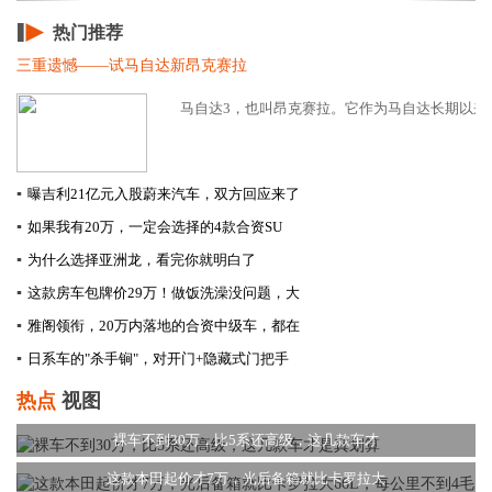
热门推荐
三重遗憾——试马自达新昂克赛拉
马自达3，也叫昂克赛拉。它作为马自达长期以来在
▪
曝吉利21亿元入股蔚来汽车，双方回应来了
▪
如果我有20万，一定会选择的4款合资SU
▪
为什么选择亚洲龙，看完你就明白了
▪
这款房车包牌价29万！做饭洗澡没问题，大
▪
雅阁领衔，20万内落地的合资中级车，都在
▪
日系车的"杀手锏"，对开门+隐藏式门把手
热点
视图
裸车不到30万，比5系还高级，这几款车才
这款本田起价才7万，光后备箱就比卡罗拉大