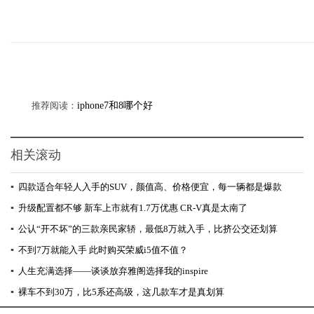
推荐阅读：
iphone7和8哪个好
相关滚动
▪
四款适合年轻人入手的SUV，颜值高、价格便宜，每一辆都是爆款
▪
升级配置都不够 新车上市就有1.7万优惠 CR-V真是太南了
▪
公认“开不坏”的三款亲民家轿，最低8万就入手，比挤公交还划算
▪
不到7万就能入手 此时购买荣威i5值不值？
▪
人生充满选择——谈谈放弃雅阁选择我的inspire
▪
裸车不到30万，比5系还高级，这几款车才是真划算