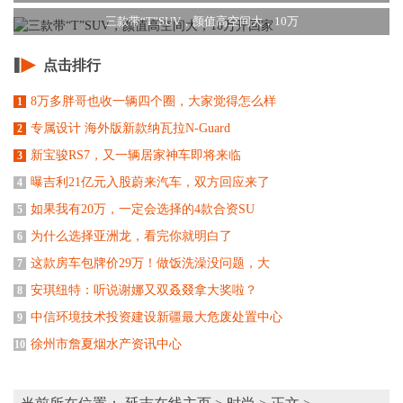
三款带“T”SUV，颜值高空间大，10万
点击排行
8万多胖哥也收一辆四个圈，大家觉得怎么样
1
专属设计 海外版新款纳瓦拉N-Guard
2
新宝骏RS7，又一辆居家神车即将来临
3
曝吉利21亿元入股蔚来汽车，双方回应来了
4
如果我有20万，一定会选择的4款合资SU
5
为什么选择亚洲龙，看完你就明白了
6
这款房车包牌价29万！做饭洗澡没问题，大
7
安琪纽特：听说谢娜又双叒叕拿大奖啦？
8
中信环境技术投资建设新疆最大危废处置中心
9
徐州市詹夏烟水产资讯中心
10