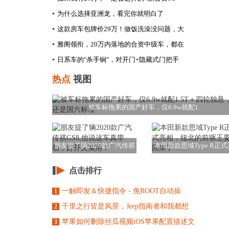
▪
为什么选择亚洲龙，看完你就明白了
▪
这款房车包牌价29万！做饭洗澡没问题，大
▪
雅阁领衔，20万内落地的合资中级车，都在
▪
日系车的"杀手锏"，对开门+隐藏式门把手
热点
视图
被车标拖累的国产好车，仅6.9w就配1.
朋友提了辆2020款广汽传祺
本田新款思域Type R正式
GS8,他说
相，纽北的
点击排行
一触即发＆快捷指令 - 免ROOT自动操
1
千里之行皆是风景，Jeep指南者和我都想
2
苹果如何删除丝瓜视频iOS苹果配置描述文
3