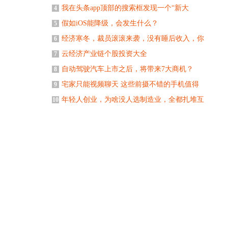
我在头条app顶部的搜索框发现一个“新大
4
假如iOS能降级，会发生什么？
5
经济寒冬，裁员滚滚来袭，没有睡后收入，你
6
云经济产业链个股投资大全
7
自动驾驶汽车上市之后，将带来7大商机？
8
宅家只能视频聊天 这些前摄不错的手机值得
9
年轻人创业，为啥没人选制造业，全都扎堆互
10