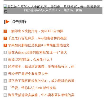
四款适合年轻人入手的SUV，颜值高、价格
点击排行
一触即发＆快捷指令 - 免ROOT自动操
1
千里之行皆是风景，Jeep指南者和我都想
2
苹果如何删除丝瓜视频iOS苹果配置描述文
3
我在头条app顶部的搜索框发现一个“新大
4
假如iOS能降级，会发生什么？
5
经济寒冬，裁员滚滚来袭，没有睡后收入，你
6
云经济产业链个股投资大全
7
是它给了我再度起航的信心，成为最对的选择
8
「干货」带你认识 flask 邮件发送
9
淘宝天猫运营实战篇，中小卖家要从单纯的卖
10