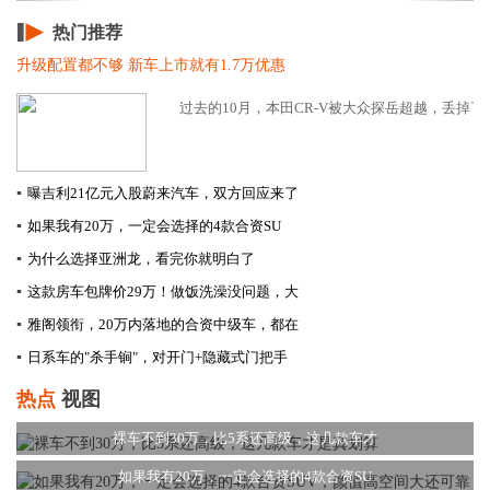
热门推荐
升级配置都不够 新车上市就有1.7万优惠
过去的10月，本田CR-V被大众探岳超越，丢掉了合
▪
曝吉利21亿元入股蔚来汽车，双方回应来了
▪
如果我有20万，一定会选择的4款合资SU
▪
为什么选择亚洲龙，看完你就明白了
▪
这款房车包牌价29万！做饭洗澡没问题，大
▪
雅阁领衔，20万内落地的合资中级车，都在
▪
日系车的"杀手锏"，对开门+隐藏式门把手
热点
视图
裸车不到30万，比5系还高级，这几款车才
如果我有20万，一定会选择的4款合资SU