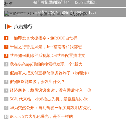
被车标拖累的国产好车，仅6.9w就配1.
三款带“T”SUV，颜值高空间大，10万
点击排行
一触即发＆快捷指令 - 免ROOT自动操
1
千里之行皆是风景，Jeep指南者和我都想
2
苹果如何删除丝瓜视频iOS苹果配置描述文
3
我在头条app顶部的搜索框发现一个“新大
4
假如有人把支付宝存储服务器炸了（物理炸）
5
假如iOS能降级，会发生什么？
6
经济寒冬，裁员滚滚来袭，没有睡后收入，你
7
5G时代来临，小米抢占先机，最强性能小米
8
华为突然公开：自动驾驶一项关键发明占先机
9
iPhone 9六大配色曝光，是不一样的
10