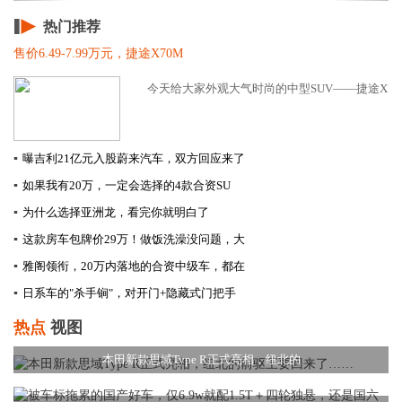
热门推荐
售价6.49-7.99万元，捷途X70M
今天给大家外观大气时尚的中型SUV——捷途X70M
▪
曝吉利21亿元入股蔚来汽车，双方回应来了
▪
如果我有20万，一定会选择的4款合资SU
▪
为什么选择亚洲龙，看完你就明白了
▪
这款房车包牌价29万！做饭洗澡没问题，大
▪
雅阁领衔，20万内落地的合资中级车，都在
▪
日系车的"杀手锏"，对开门+隐藏式门把手
热点
视图
本田新款思域Type R正式亮相，纽北的