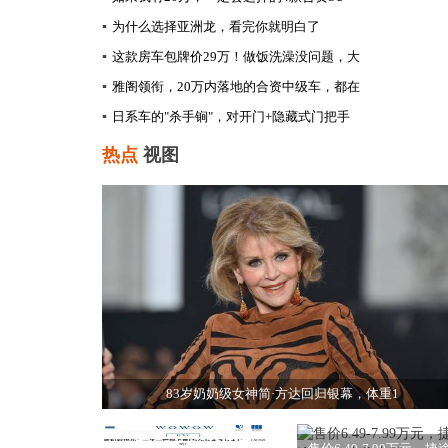
▪
为什么选择亚洲龙，看完你就明白了
▪
这款房车包牌价29万！做饭洗澡没问题，大
▪
雅阁领衔，20万内落地的合资中级车，都在
▪
日系车的"杀手锏"，对开门+隐藏式门把手
热点
视图
83岁奶奶级女神简·方达回归银幕，体重1