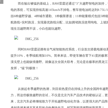
途
而在输出够猛的基础上，BJ60雷霆还通过“3”大越野智电的加持
电的系统，可实现持续高速145km/h不掉电，整车馈电油耗达到8.75L/
括6种越野穿越、4种城市通勤、1种极限赛道；11种能量模式包括5种
航路线+实时路况，实现最优路线分配，比如拥堵路况使用纯电、上坡
现生活越野两不误，小白也能玩越野。
同时BJ60雷霆还拥有全气候智能热控系统，行业首次搭载电驱
提升10%，冬季续航增加10%。简单来说，即使车辆在零下41度的极
漠戈壁上也能纵情撒野。就像这次全国大联考，无论是在极寒的黑龙江鹤
发挥，“猛”到极致！
从掀起冬季越野的热潮，到目前热度仍在持续上升的全国跨年越野
力，而这些极致越野的尝试，不仅是北京汽车产品技术的硬核认证，更
来，北京汽车必将继续致力于开拓越野电动化市场，以更强大的产品阵
者创造越来越丰富多彩的户外趣味生活，续写新能源越野的新篇章！