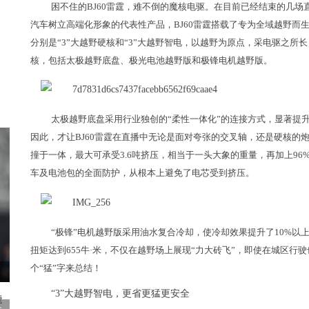
困不住的BJ60雷霆，难不倒的魔核电驱。在目前已经结束的几场
汽车树立高端化形象的代表性产品，BJ60雷霆搭载了专为全域越野而生
分别是“3”大越野硬核和“3”大越野智电，以越野为原点，采电驱之所
核，包括太极越野底盘、极光电池越野版和极锋电机越野版。
太极越野底盘采用行业独创的“柔性一体化”的连接方式，显著提
因此，才让BJ60雷霆在直播中无论是面对夸张的交叉轴，还是硬核的
撞于一体，最大可承受3.6吨挤压，相当于一头大象的重量，再加上96
车及电池包的全面防护，从根本上避免了电芯受到挤压。
“极锋”电机越野版采用油水复合冷却，使冷却效果提升了10%以上
扭矩达到655牛·米，不仅在越野场上展现“力大砖飞”，即使在城区行驶
个“猛”字来总结！
“3”大越野智电，更省更猛更安全