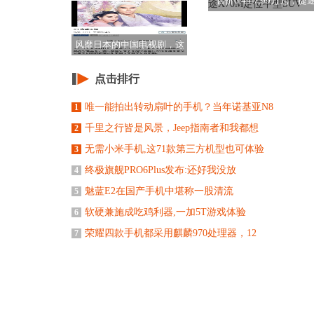
售价6.49-7.99万元，捷
X70M
风靡日本的中国电视剧，这
突变的画风是怎么
点击排行
唯一能拍出转动扇叶的手机？当年诺基亚N8
1
千里之行皆是风景，Jeep指南者和我都想
2
无需小米手机,这71款第三方机型也可体验
3
终极旗舰PRO6Plus发布:还好我没放
4
魅蓝E2在国产手机中堪称一股清流
5
软硬兼施成吃鸡利器,一加5T游戏体验
6
荣耀四款手机都采用麒麟970处理器，12
7