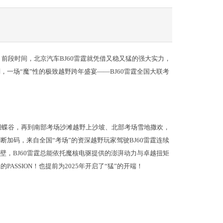
前段时间，北京汽车BJ60雷霆就凭借又稳又猛的强大实力，
，一场“魔”性的极致越野跨年盛宴——BJ60雷霆全国大联考
蝴蝶谷，再到南部考场沙滩越野上沙坡、北部考场雪地撒欢，
断加码，来自全国“考场”的资深越野玩家驾驶BJ60雷霆连续
壁，BJ60雷霆总能依托魔核电驱提供的澎湃动力与卓越扭矩
ASSION！也提前为2025年开启了“猛”的开端！