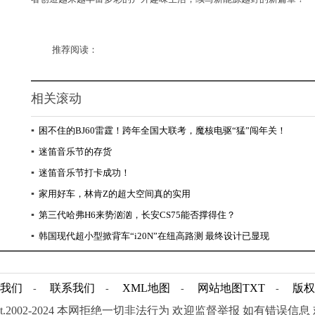
推荐阅读：
相关滚动
▪
困不住的BJ60雷霆！跨年全国大联考，魔核电驱“猛”闯年关！
▪
迷笛音乐节的存货
▪
迷笛音乐节打卡成功！
▪
家用好车，林肯Z的超大空间真的实用
▪
第三代哈弗H6来势汹汹，长安CS75能否撑得住？
▪
韩国现代超小型掀背车“i20N”在纽高路测 最终设计已显现
我们
联系我们
XML地图
网站地图
TXT
版权
-
-
-
-
ight.2002-2024 本网拒绝一切非法行为 欢迎监督举报 如有错误信