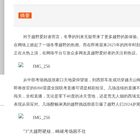
摘要
对于越野爱好者而言，冬季的到来无疑带来了更多越野的新体验。
在网络上掀起了一场冬季越野的热潮。而在即将迎来2025年的跨年时刻
正在火热上演，在网络平台引发众多网友及越野爱好者的关注和热议。
从中部考场挑战张家口天地梁仰望坡，到西部车友成功穿越天山
即将收官的BJ60雷霆全国联考直播可谓是精彩纷呈。几场连续的直播不
闯关，全程直播，无论是零下40度的冰天雪地，还是荒无人烟的西域戈
表现从容应对。几场酣畅淋漓的越野挑战彻底引爆了越野人们2024岁尾的P
捷途X70M。捷途X70M车身结构为5...
“3”大越野硬核，崎岖考场困不住