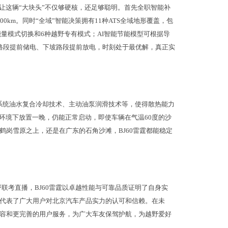
，让这辆“大块头”不仅够硬核，还足够聪明。首先全职智能补
100km。同时“全域”智能决策拥有11种ATS全域地形覆盖，包
能量模式切换和6种越野专有模式；AI智能节能模型可根据导
路段提前储电、下坡路段提前放电，时刻处于最优解，真正实
动系统油水复合冷却技术、主动油泵润滑技术等，使得散热能力
寒环境下放置一晚，仍能正常启动，即使车辆在气温60度的沙
岗雪原之上，还是在广东的石角沙滩，BJ60雷霆都能稳定
联考直播，BJ60雷霆以卓越性能与可靠品质证明了自身实
代表了广大用户对北京汽车产品实力的认可和信赖。在未
容和更完善的用户服务，为广大车友保驾护航，为越野爱好