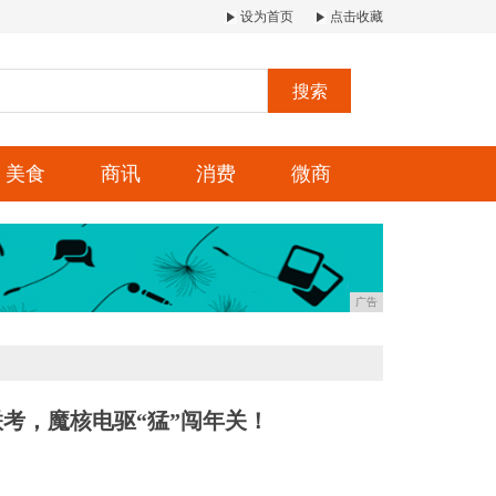
设为首页
点击收藏
搜索
美食
商讯
消费
微商
广告
联考，魔核电驱“猛”闯年关！