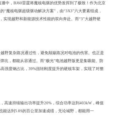
直播中，BJ60雷霆将魔核电驱的优势发挥到了极致！作为北京
的“魔核电驱超级驱动解决方案”，由“3X3”六大要素组成，
长，实现越野和新能源技术性能的双向奔赴。而“3”大越野硬
升越野复杂路况通过性，避免颠簸路况对电池的伤害。也正是
炮弹坑，都能从容通过。而“极光”电池越野版更是集吸能、防
%高强度钢占比，39%扭转刚度提升的硬核车架，实现了对整
，高速持续输出功率提升20%，综合功率达到403kW，峰值
也能达到5.8S的百公里加速成绩，无论城野，都能用一