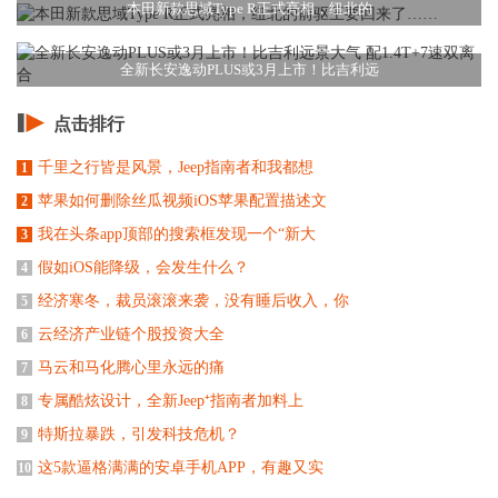
本田新款思域Type R正式亮相，纽北的
全新长安逸动PLUS或3月上市！比吉利远
点击排行
千里之行皆是风景，Jeep指南者和我都想
1
苹果如何删除丝瓜视频iOS苹果配置描述文
2
我在头条app顶部的搜索框发现一个“新大
3
假如iOS能降级，会发生什么？
4
经济寒冬，裁员滚滚来袭，没有睡后收入，你
5
云经济产业链个股投资大全
6
马云和马化腾心里永远的痛
7
专属酷炫设计，全新Jeep⁺指南者加料上
8
特斯拉暴跌，引发科技危机？
9
这5款逼格满满的安卓手机APP，有趣又实
10