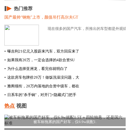
热门推荐
国产最帅“钢炮”上市，颜值吊打高尔夫GT
现在很多的国产汽车，所推出的车型都是外观炫酷，
▪
曝吉利21亿元入股蔚来汽车，双方回应来了
▪
如果我有20万，一定会选择的4款合资SU
▪
为什么选择亚洲龙，看完你就明白了
▪
这款房车包牌价29万！做饭洗澡没问题，大
▪
雅阁领衔，20万内落地的合资中级车，都在
▪
日系车的"杀手锏"，对开门+隐藏式门把手
热点
视图
被车标拖累的国产好车，仅6.9w就配1.