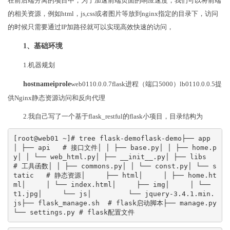
在前后端分离的项目中，为了加速前端页面的响应速度，我们可以将前端
的相关资源，例如html，js,css或者图片等放到nginx指定的目录下，访问
的时候只需要通过IP加路径就可以实现高效快速的访问，
1、基础环境
1.机器规划
hostnameiprole
web0110.0.0.7flask进程（端口5000）lb0110.0.0.5提
供Nginx静态资源访问和反向代理
2.我自己写了一个基于flask_restful的flask小项目，目录结构为
[root@web01 ~]# tree flask-demoflask-demo├── app 
│ ├── api   # 接口文件│ │ ├── base.py│ │ ├── home.p
y│ │ └── web_html.py│ ├── __init__.py│ ├── libs     
# 工具函数│ │ ├── commons.py│ │ └── const.py│ └── s
tatic   # 静态资源│     ├── html│     │ ├── home.ht
ml│     │ └── index.html│     ├── img│     │ └── 
t1.jpg│     └── js│         └── jquery-3.4.1.min.
js├── flask_manage.sh  # flask启动脚本├── manage.py  
└── settings.py # flask配置文件