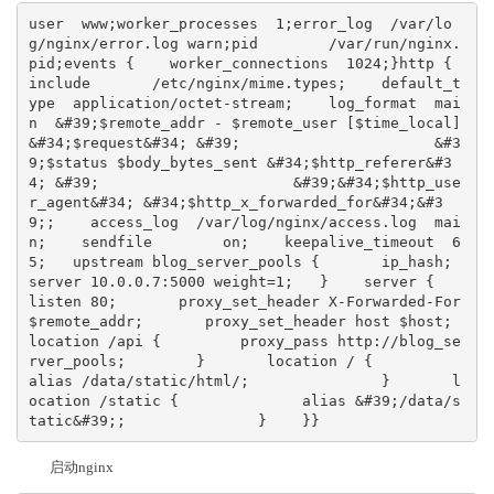
user  www;worker_processes  1;error_log  /var/lo
g/nginx/error.log warn;pid        /var/run/nginx.
pid;events {    worker_connections  1024;}http {    
include       /etc/nginx/mime.types;    default_t
ype  application/octet-stream;    log_format  mai
n  &#39;$remote_addr - $remote_user [$time_local] 
&#34;$request&#34; &#39;                      &#3
9;$status $body_bytes_sent &#34;$http_referer&#3
4; &#39;                      &#39;&#34;$http_use
r_agent&#34; &#34;$http_x_forwarded_for&#34;&#3
9;;    access_log  /var/log/nginx/access.log  mai
n;    sendfile        on;    keepalive_timeout  6
5;   upstream blog_server_pools {       ip_hash;       
server 10.0.0.7:5000 weight=1;   }    server {       
listen 80;       proxy_set_header X-Forwarded-For 
$remote_addr;       proxy_set_header host $host;       
location /api {         proxy_pass http://blog_se
rver_pools;        }       location / {               
alias /data/static/html/;               }       l
ocation /static {              alias &#39;/data/s
tatic&#39;;               }    }}
启动nginx