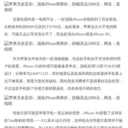
近期在国内某一电商平台，一款顶级iPhone价格跌到了历史新低，
从刚发布时的8699元跌到了6799元，如此看来，苹果这次大手笔的降
价，可能又会让等等党出手了，而这款顶尖iPhone便是iPhone XS。
作为苹果去年发布的一款顶级旗舰，但这款手机似乎并没有得到用
户的喜爱。iPhone XS的外观可能最备受争议，该机采用5.8英寸OLED屏
设计，分辨率为2436*1125，而刘海屏以及机身四周的边框显得手机看上
去不够美观，厚度方面也有缺陷，因此很多消费者不是很看好这款机型，
不过这款手机除了外观方面稍显逊色，也有表现不错的地方。
性能方面可能是苹果手机一直以来的优势，iPhone XS搭载了全球首
款7nm制程处理器——A12及4G运行内存，这种组合在性能方面绝对不输
骁龙855和麒麟980，加上IOS12系统的流畅性和稳定性足以碾压大部分安