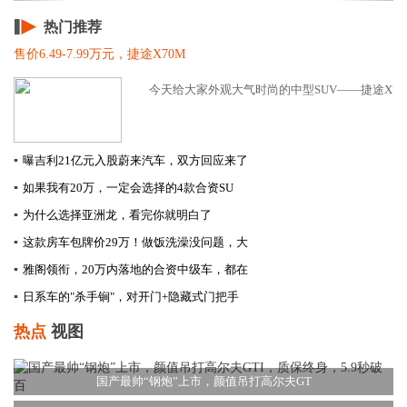
热门推荐
售价6.49-7.99万元，捷途X70M
今天给大家外观大气时尚的中型SUV——捷途X70M
▪
曝吉利21亿元入股蔚来汽车，双方回应来了
▪
如果我有20万，一定会选择的4款合资SU
▪
为什么选择亚洲龙，看完你就明白了
▪
这款房车包牌价29万！做饭洗澡没问题，大
▪
雅阁领衔，20万内落地的合资中级车，都在
▪
日系车的"杀手锏"，对开门+隐藏式门把手
热点
视图
国产最帅“钢炮”上市，颜值吊打高尔夫GT