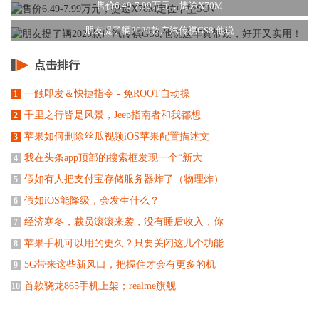
售价6.49-7.99万元，捷途X70M
朋友提了辆2020款广汽传祺GS8,他说
点击排行
一触即发＆快捷指令 - 免ROOT自动操
1
千里之行皆是风景，Jeep指南者和我都想
2
苹果如何删除丝瓜视频iOS苹果配置描述文
3
我在头条app顶部的搜索框发现一个“新大
4
假如有人把支付宝存储服务器炸了（物理炸）
5
假如iOS能降级，会发生什么？
6
经济寒冬，裁员滚滚来袭，没有睡后收入，你
7
苹果手机可以用的更久？只要关闭这几个功能
8
5G带来这些新风口，把握住才会有更多的机
9
首款骁龙865手机上架；realme旗舰
10