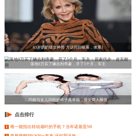
83岁奶奶级女神简·方达回归银幕，体重1
落地9万买了辆吉利帝豪，开了5个月，车主
闫妮与女儿同框的样子真幸福，母女两人颜值
点击排行
唯一能拍出转动扇叶的手机？当年诺基亚N8
1
终极旗舰PRO6Plus发布:还好我没放
2