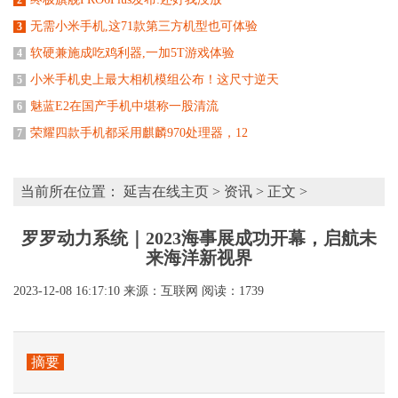
无需小米手机,这71款第三方机型也可体验
3
软硬兼施成吃鸡利器,一加5T游戏体验
4
小米手机史上最大相机模组公布！这尺寸逆天
5
魅蓝E2在国产手机中堪称一股清流
6
荣耀四款手机都采用麒麟970处理器，12
7
当前所在位置：
延吉在线主页
>
资讯
> 正文 >
罗罗动力系统｜2023海事展成功开幕，启航未
来海洋新视界
2023-12-08 16:17:10
来源：互联网
阅读：1739
摘要