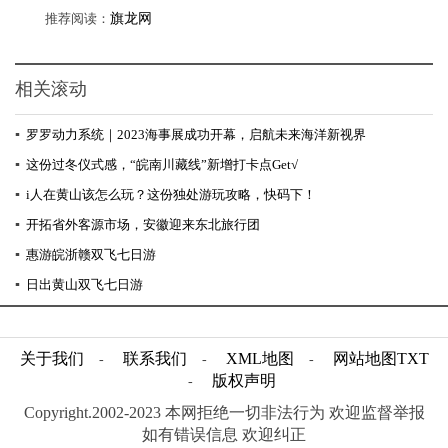
推荐阅读：
旗龙网
相关滚动
▪
罗罗动力系统｜2023海事展成功开幕，启航未来海洋新视界
▪
这份过冬仪式感，“皖南川藏线”新增打卡点Get√
▪
i人在黄山该怎么玩？这份独处游玩攻略，快码下！
▪
开拓省外客源市场，安徽迎来东北旅行团
▪
惠游皖浙赣双飞七日游
▪
日出黄山双飞七日游
关于我们
联系我们
XML地图
网站地图
TXT
-
-
-
版权声明
-
Copyright.2002-2023 本网拒绝一切非法行为 欢迎监督举报
如有错误信息 欢迎纠正