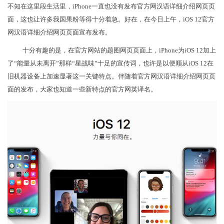
不知在这里段生活里，iPhone一直也没有发布官方网汉语详细介绍网页页
面，这也让许多我国果粉等得十分着急。好在，在今日上午，iOS 12官方
网汉语详细介绍网页页面宣布发布。
十分有趣的是，在官方网站的题图网页页面上，iPhone为iOS 12加上
了“能量从未离开”那样“星战味”十足的宣传词，也许是以便顺从iOS 12在
旧机器设备上加速显著这一关键特点。伴随着官方网汉语详细介绍网页页
面的发布，大家也知道一些新特点的官方网英译名。