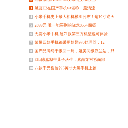
魅蓝E2在国产手机中堪称一股清流
3
小米手机史上最大相机模组公布！这尺寸逆天
4
2899元 唯一能买到的骁龙855+四摄
5
无需小米手机,这71款第三方机型也可体验
6
荣耀四款手机都采用麒麟970处理器，12
7
国产品牌终于扳回一局，媲美同级汉兰达，只
8
Ella陈嘉桦带儿子庆生，素颜穿衬衫面部
9
八款千元售价的5英寸大屏手机上篇
10