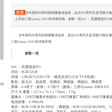
摘要
去年国内S9系列的销量惨淡低迷，这次S10系列又是否能
上开始三星Galaxy S10+的详细评测。参数一览SoC ：高通骁龙855内
去年国内S9系列的销量惨淡低迷，这次S10系列又是否能力挽
三星Galaxy S10+的详细评测。
参数一览
SoC ：高通骁龙855
内存：8GB/12GB
存储：128GB/512GB/1TB （最高支持512GB TF卡拓展）
配色：皓玉白、炭晶黑、琉璃绿、陶瓷版：陶瓷白、陶瓷黑
不要写。中保研25%碰撞测试结果已经出来...
屏幕：6.4英寸（直角）/6.3英寸（圆角）三星Dynamic AMOLED，分
尺寸 & 重量：157.6 x 74.1 x 7.8mm，175g
摄像头：1200万像素长焦镜头+1200万像素广角镜头+1600万像
电池容量：4,100mAh
售价：8GB+128GB ¥6,999元 ；陶瓷版：8GB+512GB ¥8,699元、12G
其它：反向无线充电、IP68、耳机孔、超声波指纹，WiFi 6