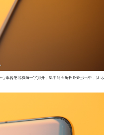
灯+心率传感器横向一字排开，集中到圆角长条矩形当中，除此