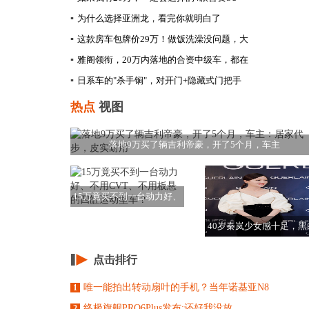
▪
为什么选择亚洲龙，看完你就明白了
▪
这款房车包牌价29万！做饭洗澡没问题，大
▪
雅阁领衔，20万内落地的合资中级车，都在
▪
日系车的"杀手锏"，对开门+隐藏式门把手
热点
视图
落地9万买了辆吉利帝豪，开了5个月，车主
15万竟买不到一台动力好、
不用CVT、不
40岁秦岚少女感十足，黑
搭配不显沉闷，
点击排行
唯一能拍出转动扇叶的手机？当年诺基亚N8
1
终极旗舰PRO6Plus发布:还好我没放
2