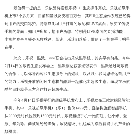
最值得一提的是，乐依酷将搭载乐视EUI生态操作系统。乐视超级手
机上市3个多月来，目前销量以及突破百万台，其EUI生态操作系统已经得
到用户的交口称赞。特别EUI为用户打造的乐见和LIVE桌面，改变了传统
手机的界面，知用户所知，想用户所想。特别是LIVE桌面的直播功能，
丰富的赛事直播令无数球迷、影迷、乐迷们迷醉，做到了一机在手，明星
在手。
此次，乐视、酷派、ivvi联合推出乐依酷手机，其实早有前兆。今年
7月14日的乐视生态发布会上，酷派副总裁张光强表示，酷派通过与乐视
的合作，可以弥补内容和生态服务上的短板，以及以互联网思维运营用户
的能力，乐视开放的闭环生态将与酷派一起催化出超级生态。而现在乐依
酷的目标就是三方合作打造超级生态。
今年4月14日乐视举行的超级手机发布上，乐视发布三款旗舰级智能
手机。其中，乐视超级手机1（乐1）售价1499元，直接将旗舰智能手机
从2000元时代拉低到1500元时代，乐视超级手机一炮而红，让小米、魅
族、华为等厂商被迫纷纷降价，乐视超级手机也成为旗舰智能手机产业的
颠覆者。