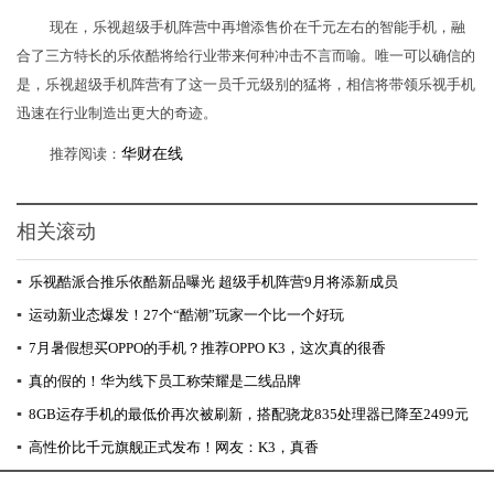
现在，乐视超级手机阵营中再增添售价在千元左右的智能手机，融
合了三方特长的乐依酷将给行业带来何种冲击不言而喻。唯一可以确信的
是，乐视超级手机阵营有了这一员千元级别的猛将，相信将带领乐视手机
迅速在行业制造出更大的奇迹。
推荐阅读：
华财在线
相关滚动
▪
乐视酷派合推乐依酷新品曝光 超级手机阵营9月将添新成员
▪
运动新业态爆发！27个“酷潮”玩家一个比一个好玩
▪
7月暑假想买OPPO的手机？推荐OPPO K3，这次真的很香
▪
真的假的！华为线下员工称荣耀是二线品牌
▪
8GB运存手机的最低价再次被刷新，搭配骁龙835处理器已降至2499元
▪
高性价比千元旗舰正式发布！网友：K3，真香