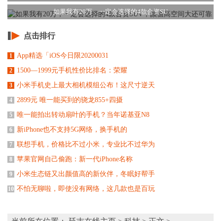
如果我有20万，一定会选择的4款合资SU
点击排行
App精选「iOS今日限20200031
1
1500—1999元手机性价比排名：荣耀
2
小米手机史上最大相机模组公布！这尺寸逆天
3
2899元 唯一能买到的骁龙855+四摄
4
唯一能拍出转动扇叶的手机？当年诺基亚N8
5
新iPhone也不支持5G网络，换手机的
6
联想手机，价格比不过小米，专业比不过华为
7
苹果官网自己偷跑：新一代iPhone名称
8
小米生态链又出颜值高的新伙伴，冬眠好帮手
9
不怕无聊啦，即使没有网络，这几款也是百玩
10