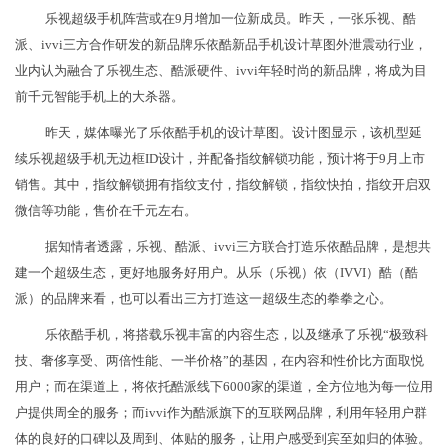
乐视超级手机阵营或在9月增加一位新成员。昨天，一张乐视、酷
派、ivvi三方合作研发的新品牌乐依酷新品手机设计草图外泄震动行业，
业内认为融合了乐视生态、酷派硬件、ivvi年轻时尚的新品牌，将成为目
前千元智能手机上的大杀器。
昨天，媒体曝光了乐依酷手机的设计草图。设计图显示，该机型延
续乐视超级手机无边框ID设计，并配备指纹解锁功能，预计将于9月上市
销售。其中，指纹解锁拥有指纹支付，指纹解锁，指纹快拍，指纹开启双
微信等功能，售价在千元左右。
据知情者透露，乐视、酷派、ivvi三方联合打造乐依酷品牌，是想共
建一个超级生态，更好地服务好用户。从乐（乐视）依（IVVI）酷（酷
派）的品牌来看，也可以看出三方打造这一超级生态的拳拳之心。
乐依酷手机，将搭载乐视丰富的内容生态，以及继承了乐视“极致科
技、奢侈享受、两倍性能、一半价格”的基因，在内容和性价比方面取悦
用户；而在渠道上，将依托酷派线下6000家的渠道，全方位地为每一位用
户提供周全的服务；而ivvi作为酷派旗下的互联网品牌，利用年轻用户群
体的良好的口碑以及周到、体贴的服务，让用户感受到宾至如归的体验。