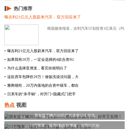
热门推荐
曝吉利21亿元入股蔚来汽车，双方回应来了
根据媒体报道，吉利汽车计划投资3亿美元（约人民
▪
曝吉利21亿元入股蔚来汽车，双方回应来了
▪
如果我有20万，一定会选择的4款合资SU
▪
为什么选择亚洲龙，看完你就明白了
▪
这款房车包牌价29万！做饭洗澡没问题，大
▪
雅阁领衔，20万内落地的合资中级车，都在
▪
日系车的"杀手锏"，对开门+隐藏式门把手
热点
视图
朋友提了辆2020款广汽传祺GS8,他说
13万预算，瑞虎8和吉利博越，这两款车你